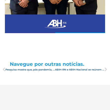
Navegue por outras notícias.
Pesquisa mostra que, pós-pandemia, brasileiro quer praia e viajar de avião
ABIH-RN e ABIH-Nacional se reúnem com Ministro Fábio Farias em Brasília