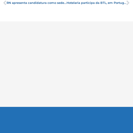
RN apresenta candidatura como sede dos Jogos Escolares da Juventude
Hotelaria participa da BTL, em Portugal