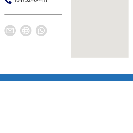
(84) 3246-4111
(84) 3202-5547 | 3202-2746
R. Maj. Afonso Magalhães, 127 - Areia Preta, Natal -
RN, CEP: 59014-170