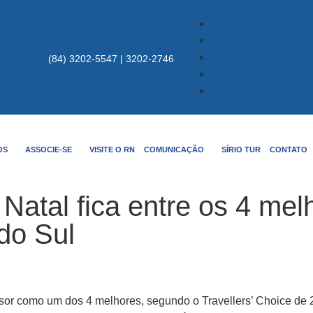
(84) 3202-5547 | 3202-2746
OS
ASSOCIE-SE
VISITE O RN
COMUNICAÇÃO
SÍRIO TUR
CONTATO
Natal fica entre os 4 mel
 do Sul
visor como um dos 4 melhores, segundo o Travellers’ Choice de