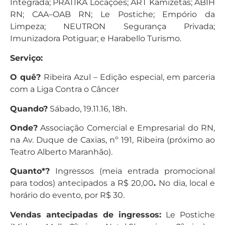
Integrada; PRATIKA Locações; ART Kamizetas; ABIH
RN; CAA–OAB RN; Le Postiche; Empório da
Limpeza; NEUTRON Segurança Privada;
Imunizadora Potiguar; e Harabello Turismo.
Serviço:
O quê?
Ribeira Azul – Edição especial, em parceria
com a Liga Contra o Câncer
Quando?
Sábado, 19.11.16, 18h.
Onde?
Associação Comercial e Empresarial do RN,
na Av. Duque de Caxias, nº 191, Ribeira (próximo ao
Teatro Alberto Maranhão).
Quanto*?
Ingressos (meia entrada promocional
para todos) antecipados a R$ 20,00
.
No dia, local e
horário do evento, por R$ 30.
Vendas antecipadas de ingressos:
Le Postiche