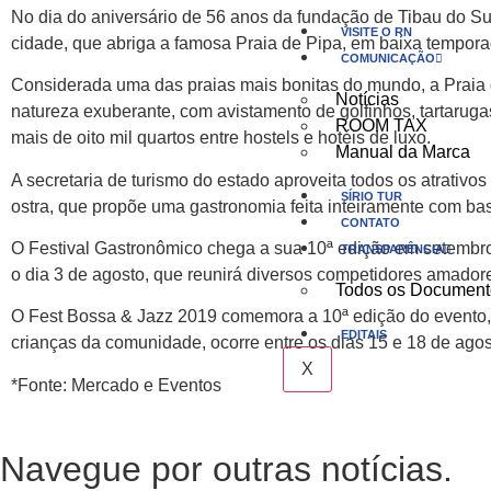
No dia do aniversário de 56 anos da fundação de Tibau do 
VISITE O RN
cidade, que abriga a famosa Praia de Pipa, em baixa tempora
COMUNICAÇÃO
Considerada uma das praias mais bonitas do mundo, a Praia d
Notícias
natureza exuberante, com avistamento de golfinhos, tartarug
ROOM TAX
mais de oito mil quartos entre hostels e hotéis de luxo.
Manual da Marca
A secretaria de turismo do estado aproveita todos os atrativ
SÍRIO TUR
ostra, que propõe uma gastronomia feita inteiramente com ba
CONTATO
O Festival Gastronômico chega a sua 10ª edição em setembro
TRANSPARÊNCIA
o dia 3 de agosto, que reunirá diversos competidores amadore
Todos os Document
O Fest Bossa & Jazz 2019 comemora a 10ª edição do evento, 
EDITAIS
crianças da comunidade, ocorre entre os dias 15 e 18 de agos
X
*Fonte: Mercado e Eventos
Navegue por outras notícias.