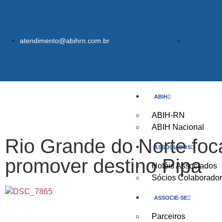
atendimento@abihrn.com.br
ABIH
ABIH-RN
ABIH Nacional
Rio Grande do Norte foc
ASSOCIADOS
promover destino Pipa
Hotéis Associados
Sócios Colaborado
ASSOCIE-SE
Parceiros