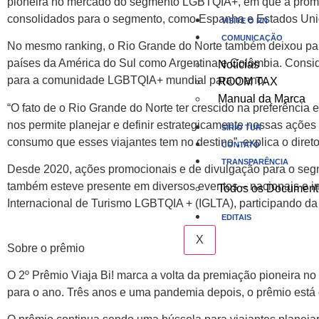
pioneira no mercado do segmento LGBTQIA+, em que a promoção
consolidados para o segmento, como Espanha e Estados Un
VISITE O RN
COMUNICAÇÃO
No mesmo ranking, o Rio Grande do Norte também deixou para 
países da América do Sul como Argentina e Colômbia. Conside
Notícias
para a comunidade LGBTQIA+ mundial para o ano.
ROOM TAX
Manual da Marca
“O fato de o Rio Grande do Norte ter crescido na preferência 
nos permite planejar e definir estrategicamente nossas açõ
SÍRIO TUR
consumo que esses viajantes tem no destino”, explica o diret
CONTATO
TRANSPARÊNCIA
Desde 2020, ações promocionais e de divulgação para o seg
também esteve presente em diversos eventos – nacionais e i
Todos os Document
Internacional de Turismo LGBTQIA + (IGLTA), participando da
EDITAIS
X
Sobre o prêmio
O 2º Prêmio Viaja Bi! marca a volta da premiação pioneira n
para o ano. Três anos e uma pandemia depois, o prêmio está 