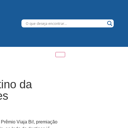
ino da
es
 Prêmio Viaja Bi!, premiação