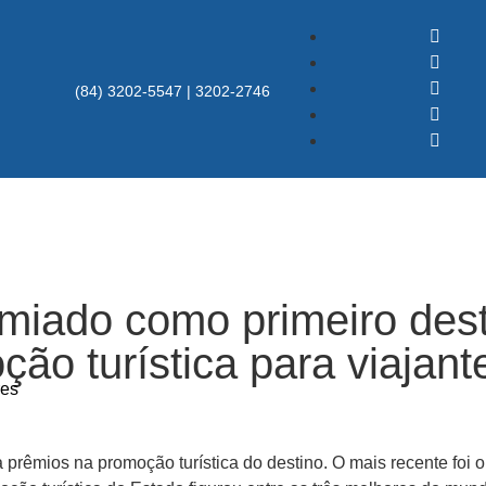
(84) 3202-5547 | 3202-2746
miado como primeiro dest
ão turística para viajant
res
rêmios na promoção turística do destino. O mais recente foi o