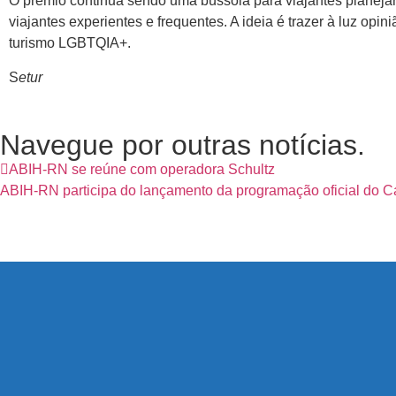
O prêmio continua sendo uma bússola para viajantes planeja
viajantes experientes e frequentes. A ideia é trazer à luz op
turismo LGBTQIA+.
S
etur
Navegue por outras notícias.
ABIH-RN se reúne com operadora Schultz
ABIH-RN participa do lançamento da programação oficial do C