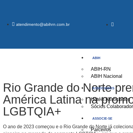
atendimento@abihrn.com.br
ABIH
ABIH-RN
ABIH Nacional
Rio Grande do Norte pre
ASSOCIADOS
América Latina na promoç
Hotéis Associados
Sócios Colaborado
LGBTQIA+
ASSOCIE-SE
O ano de 2023 começou e o Rio Grande do Norte já coleciona p
Parceiros