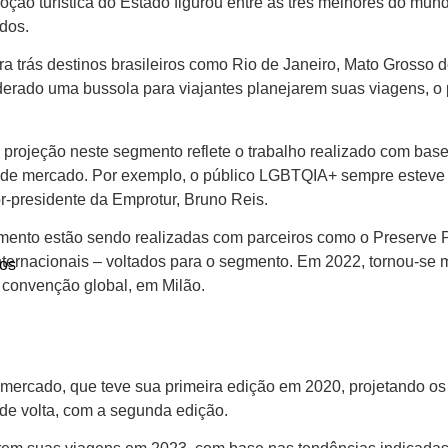
 turística do Estado figurou entre as três melhores do mundo
idos.
trás destinos brasileiros como Rio de Janeiro, Mato Grosso d
rado uma bussola para viajantes planejarem suas viagens, o p
e projeção neste segmento reflete o trabalho realizado com base
es de mercado. Por exemplo, o público LGBTQIA+ sempre esteve
or-presidente da Emprotur, Bruno Reis.
mento estão sendo realizadas com parceiros como o Preserve 
nternacionais – voltados para o segmento. Em 2022, tornou-s
os
 convenção global, em Milão.
o mercado, que teve sua primeira edição em 2020, projetando o
de volta, com a segunda edição.