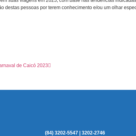
rem suas viagens em 2023, com base nas tendências indicadas 
inião destas pessoas por terem conhecimento e/ou um olhar espe
arnaval de Caicó 2023
(84) 3202-5547 | 3202-2746