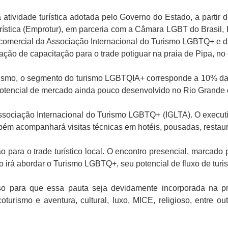
ividade turística adotada pelo Governo do Estado, a partir de
ística (Emprotur), em parceria com a Câmara LGBT do Brasil, 
vo comercial da Associação Internacional do Turismo LGBTQ+ 
 ação de capacitação para o trade potiguar na praia de Pipa, no
smo, o segmento do turismo LGBTQIA+ corresponde a 10% da in
otencial de mercado ainda pouco desenvolvido no Rio Grande 
ssociação Internacional do Turismo LGBTQ+ (IGLTA). O executi
bém acompanhará visitas técnicas em hotéis, pousadas, restaura
o para o trade turístico local. O encontro presencial, marcad
o irá abordar o Turismo LGBTQ+, seu potencial de fluxo de turi
so para que essa pauta seja devidamente incorporada na p
oturismo e aventura, cultural, luxo, MICE, religioso, entre ou