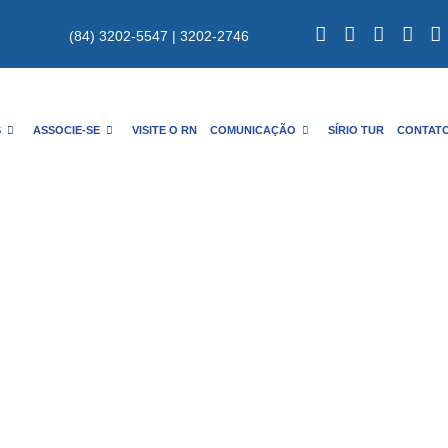
(84) 3202-5547 | 3202-2746
S
ASSOCIE-SE
VISITE O RN
COMUNICAÇÃO
SÍRIO TUR
CONTAT