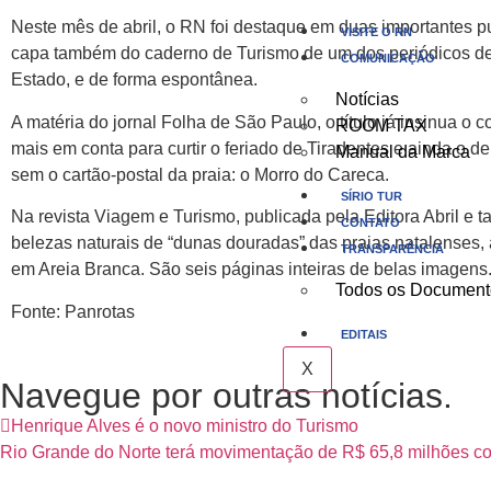
Neste mês de abril, o RN foi destaque em duas importantes pub
VISITE O RN
capa também do caderno de Turismo de um dos periódicos de 
COMUNICAÇÃO
Estado, e de forma espontânea.
Notícias
A matéria do jornal Folha de São Paulo, o título já insinua 
ROOM TAX
mais em conta para curtir o feriado de Tiradentes e ainda o
Manual da Marca
sem o cartão-postal da praia: o Morro do Careca.
SÍRIO TUR
Na revista Viagem e Turismo, publicada pela Editora Abril e
CONTATO
belezas naturais de “dunas douradas” das praias natalenses,
TRANSPARÊNCIA
em Areia Branca. São seis páginas inteiras de belas imagens
Todos os Document
Fonte: Panrotas
EDITAIS
X
Navegue por outras notícias.
Henrique Alves é o novo ministro do Turismo
Rio Grande do Norte terá movimentação de R$ 65,8 milhões co