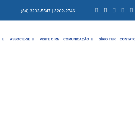
(84) 3202-5547 | 3202-2746
S
ASSOCIE-SE
VISITE O RN
COMUNICAÇÃO
SÍRIO TUR
CONTAT