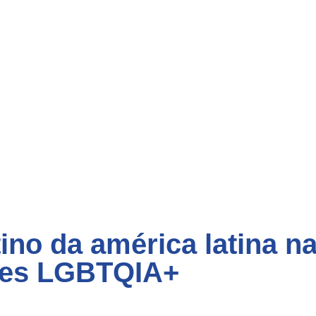
tino da américa latina 
antes LGBTQIA+