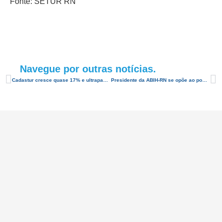
Fonte: SETUR RN
Navegue por outras notícias.
Cadastur cresce quase 17% e ultrapassa marca de 90 mil inscritos
Presidente da ABIH-RN se opõe ao posicionamento da procuradora do Estado, em defender a manutenção das ruínas do Hotel Reis Magos, contrariando os pareceres técnicos , bem como decisão do TRF da 5ª Região