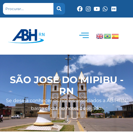
SÃO JOSÉ DO MIPIBU -
RN
Se deseja conhecer os hotéis associados a ABIHRN,
basta clicar no hotel desejado.