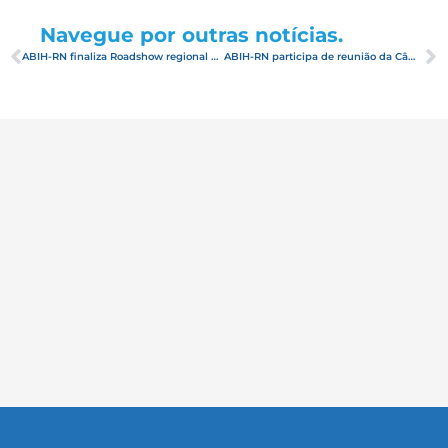
Navegue por outras notícias.
ABIH-RN finaliza Roadshow regional na Paraíba e Pernambuco
ABIH-RN participa de reunião da Câmara Setorial de Comércio e Serviços do Estado