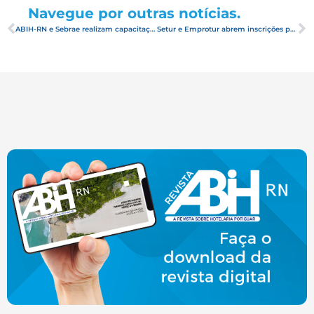
Navegue por outras notícias.
ABIH-RN e Sebrae realizam capacitação para LGPD
Setur e Emprotur abrem inscrições para o Abeta Conecta