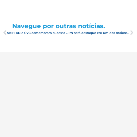
Navegue por outras notícias.
ABIH-RN e CVC comemoram sucesso em ação promocional no Interior de São Paulo
RN será destaque em um dos maiores eventos do turismo na Europa