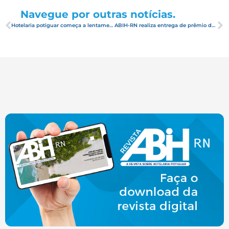
Navegue por outras notícias.
Hotelaria potiguar começa a lentamente se recuperar, mas ainda registra menos de 50% de ocupação
ABIH-RN realiza entrega de prêmio da campanha “Tudo Começa Azul” 2019/2020