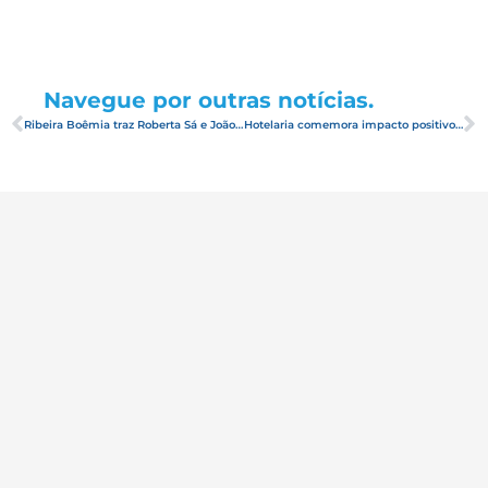
Navegue por outras notícias.
Ribeira Boêmia traz Roberta Sá e João Cavalcanti em especial de fim de ano
Hotelaria comemora impacto positivo dos Jogos Escolares da Juventude