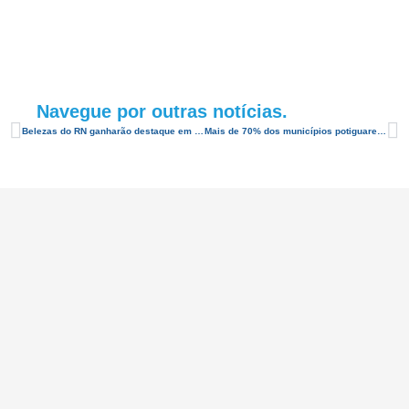
Navegue por outras notícias.
Belezas do RN ganharão destaque em redes sociais do Ministério do Turismo
Mais de 70% dos municípios potiguares devem se adequar ao Novo Mapa do Turismo