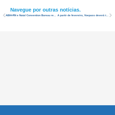
Navegue por outras notícias.
ABIH-RN e Natal Convention Bureau realizam confraternização com trade turístico do RN para celebrar as ações de 2019
A partir de fevereiro, Voepass deverá ter voo diário de Fortaleza para Natal