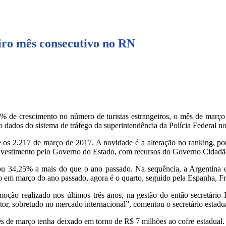
eiro mês consecutivo no RN
1% de crescimento no número de turistas estrangeiros, o mês de março
dados do sistema de tráfego da superintendência da Polícia Federal n
e os 2.217 de março de 2017. A novidade é a alteração no ranking, por
nvestimento pelo Governo do Estado, com recursos do Governo Cidad
 ou 34,25% a mais do que o ano passado. Na sequência, a Argentina
ivo em março do ano passado, agora é o quarto, seguido pela Espanha, 
moção realizado nos últimos três anos, na gestão do então secretári
 setor, sobretudo no mercado internacional”, comentou o secretário esta
mês de março tenha deixado em torno de R$ 7 milhões ao cofre estadua