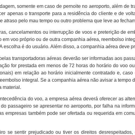
edagem, somente em caso de pernoite no aeroporto, além de tra
cer apenas o transporte para a residência do cliente e de volt
e atraso pelo mau tempo ou outro problema que leve ao fecham
oras, cancelamentos ou interrupção de voos e preterição de e
em voo próprio ou de outra companhia aérea, reembolso integra
A escolha é do usuário. Além disso, a companhia aérea deve pre
elas transportadoras aéreas deverão ser informadas aos pas
ação for prestada em menos de 72 horas do horário do voo ou 
ionais) em relação ao horário inicialmente contratado e, cas
eembolso integral. Se a companhia aérea não avisar a tempo d
 material.
ntecedência do voo, a empresa aérea deverá oferecer as alte
do passageiro se apresentar no aeroporto, por falha na infor
tras empresas também pode ser ofertada ou requerida em com
se sentir prejudicado ou tiver os direitos desrespeitados, o