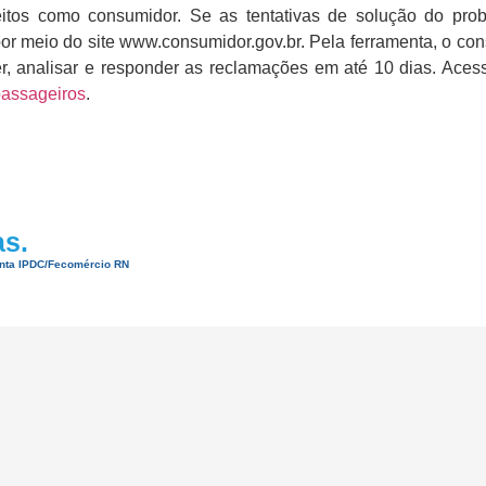
reitos como consumidor. Se as tentativas de solução do p
 por meio do site www.consumidor.gov.br. Pela ferramenta, o c
 analisar e responder as reclamações em até 10 dias. Acess
passageiros
.
as.
onta IPDC/Fecomércio RN