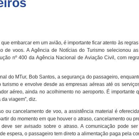
eiros
á que embarcar em um avião, é importante ficar atento às regr
o de voos. A Agência de Notícias do Turismo selecionou a
ução nº 400 da Agência Nacional de Aviação Civil, com regr
ucional do MTur, Bob Santos, a segurança do passageiro, enqua
urismo e envolve desde as empresas aéreas até os serviços ae
or aéreo, ainda no acolhimento no aeroporto. É importante q
 da viagem”, diz.
 ou cancelamento de voo, a assistência material é oferecid
artir do momento em que houver o atraso, cancelamento ou pr
 deve ser avisado sobre o atraso. A comunicação pode ser v
s de espera, o passageiro tem direto a alimentação paga pela c