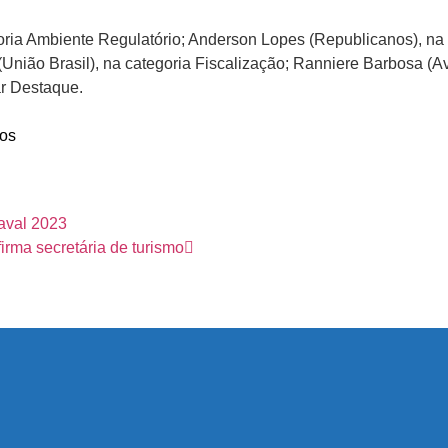
ria Ambiente Regulatório; Anderson Lopes (Republicanos), na
ião Brasil), na categoria Fiscalização; Ranniere Barbosa (Av
ar Destaque.
os
naval 2023
irma secretária de turismo