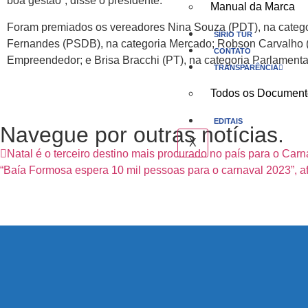
boa gestão”, disse o presidente.
Manual da Marca
Foram premiados os vereadores Nina Souza (PDT), na catego
SÍRIO TUR
Fernandes (PSDB), na categoria Mercado; Robson Carvalho (Un
CONTATO
Empreendedor; e Brisa Bracchi (PT), na categoria Parlament
TRANSPARÊNCIA
Todos os Document
EDITAIS
Navegue por outras notícias.
X
Natal é o terceiro destino mais procurado no país para o Car
“Baía Formosa espera 10 mil pessoas para o carnaval 2023”, af