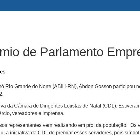
êmio de Parlamento Empr
res
 só Rio Grande do Norte (ABIH-RN), Abdon Gosson participou nes
2.
tiva da Câmara de Dirigentes Lojistas de Natal (CDL). Estiver
ércio, vereadores e imprensa.
sos representantes vem realizando em prol da população. “Os
i a iniciativa da CDL de premiar esses servidores, pois simb