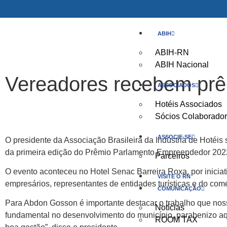
ABIH
ABIH-RN
ABIH Nacional
Vereadores recebem pr
ASSOCIADOS
Hotéis Associados
Sócios Colaborado
ASSOCIE-SE
O presidente da Associação Brasileira da Indústria de Hotéis
da primeira edição do Prêmio Parlamento Empreendedor 202
Parceiros
O evento aconteceu no Hotel Senac Barreira Roxa, por inicia
VISITE O RN
empresários, representantes de entidades turísticas e do com
COMUNICAÇÃO
Para Abdon Gosson é importante destacar o trabalho que nos
Notícias
fundamental no desenvolvimento do município, parabenizo aqu
ROOM TAX