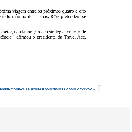
róxima viagem entre os próximos quatro e oito
período mínimo de 15 dias; 84% pretendem se
setor, na elaboração de estratégia, criação de
stência”, afirmou o presidente da Travel Ace,
NOTA – O MOMENTO REQUER RESPONSABILIDADE, FIRMEZA, SENSATEZ E COMPROMISSO COM O FUTURO DO RIO GRANDE DO NORTE