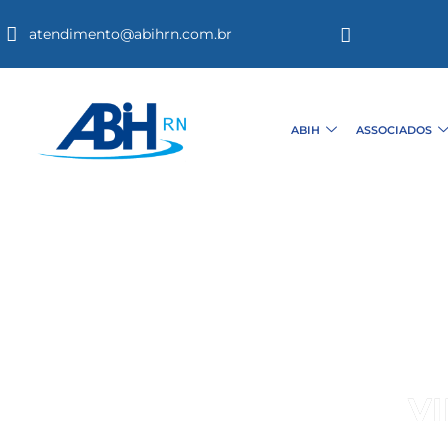
atendimento@abihrn.com.br
ABIH
ASSOCIADOS
V