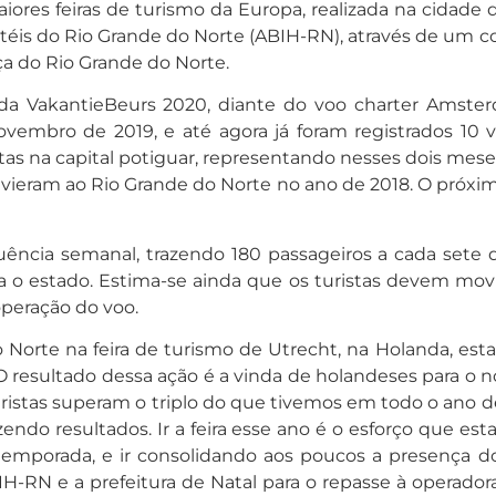
res feiras de turismo da Europa, realizada na cidade d
 Hotéis do Rio Grande do Norte (ABIH-RN), através de um c
ça do Rio Grande do Norte.
o da VakantieBeurs 2020, diante do voo charter Amste
vembro de 2019, e até agora já foram registrados 10
stas na capital potiguar, representando nesses dois me
vieram ao Rio Grande do Norte no ano de 2018. O próxim
ência semanal, trazendo 180 passageiros a cada sete di
ra o estado. Estima-se ainda que os turistas devem mo
peração do voo.
 Norte na feira de turismo de Utrecht, na Holanda, est
O resultado dessa ação é a vinda de holandeses para o 
ristas superam o triplo do que tivemos em todo o ano d
ndo resultados. Ir a feira esse ano é o esforço que es
emporada, e ir consolidando aos poucos a presença d
H-RN e a prefeitura de Natal para o repasse à operado