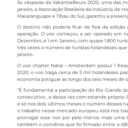
Às vésperas da VakantieBeurs 2020, uma das maio
janeiro, a Associação Brasileira da Indústria de
Maxaranguape e Tibau do Sul, garantiu a presen
O destino não poderia ficar de fora da ediçã
operação. O voo começou a ser operado em no
Dezembro, e 1 em Janeiro, com quase 1.800 turi
três vezes o número de turistas holandeses que 
janeiro.
O voo charter Natal – Amsterdam possui 1 frequ
2020, o voo traga cerca de 5 mil holandeses pa
economia potiguar ao longo dos seis meses de o
“É fundamental a participação do Rio Grande do
consecutivo , e dessa vez com estande próprio. 
e só nos dois últimos meses o número desses tu
o trabalho nesse mercado europeu está nos traze
prorrogar esse voo por pelo menos mais uma t
também o convênio que foi firmado entre a ABI