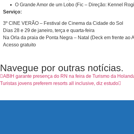
O Grande Amor de um Lobo (Fic – Direção: Kennel Rog
Serviço:
3º CINE VERÃO – Festival de Cinema da Cidade do Sol
Dias 28 e 29 de janeiro, terça e quarta-feira
Na Orla da praia de Ponta Negra – Natal (Deck em frente ao A
Acesso gratuito
Navegue por outras notícias.
ABIH garante presença do RN na feira de Turismo da Holand
Turistas jovens preferem resorts all inclusive, diz estudo