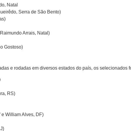
do, Natal
gueirêdo, Serra de São Bento)
as)
 Raimundo Arrais, Natal)
do Gostoso)
zadas e rodadas em diversos estados do país, os selecionados f
)
ura, RS)
 e William Alves, DF)
J)