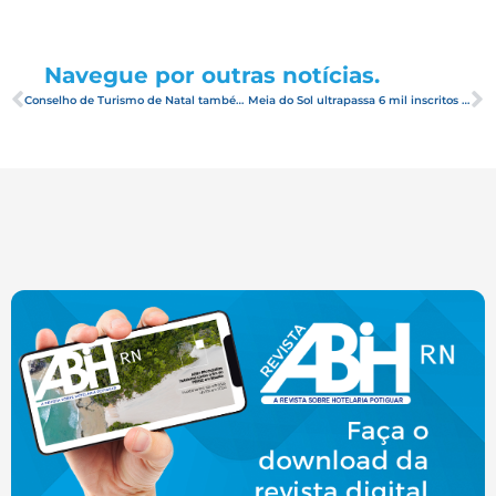
Navegue por outras notícias.
Conselho de Turismo de Natal também aprova demolição do Hotel Reis Magos
Meia do Sol ultrapassa 6 mil inscritos e atrai “maraturistas” de todo o Brasil