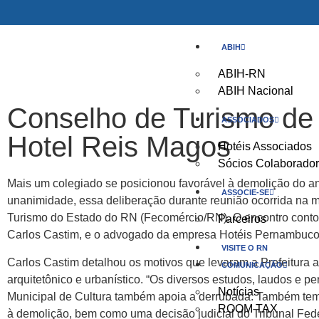
ABIH
ABIH-RN
ABIH Nacional
Conselho de Turismo de
ASSOCIADOS
Hotel Reis Magos
Hotéis Associados
Sócios Colaborado
Mais um colegiado se posicionou favorável à demolição do an
ASSOCIE-SE
unanimidade, essa deliberação durante reunião ocorrida na m
Turismo do Estado do RN (Fecomércio/RN). O encontro contou
Parceiros
Carlos Castim, e o advogado da empresa Hotéis Pernambuco S
VISITE O RN
Carlos Castim detalhou os motivos que levaram a Prefeitura a 
COMUNICAÇÃO
arquitetônico e urbanístico. “Os diversos estudos, laudos e p
Notícias
Municipal de Cultura também apoia a derrubada. Também temos 
ROOM TAX
à demolição, bem como uma decisão judicial do Tribunal Fede