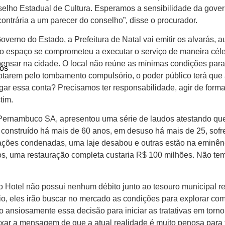
elho Estadual de Cultura. Esperamos a sensibilidade da gover
ntrária a um parecer do conselho”, disse o procurador.
verno do Estado, a Prefeitura de Natal vai emitir os alvarás, 
 do espaço se comprometeu a executar o serviço de maneira céle
ensar na cidade. O local não reúne as mínimas condições para 
os
 optarem pelo tombamento compulsório, o poder público terá que 
gar essa conta? Precisamos ter responsabilidade, agir de form
tim.
Pernambuco SA, apresentou uma série de laudos atestando que
construído há mais de 60 anos, em desuso há mais de 25, sof
dações condenadas, uma laje desabou e outras estão na eminên
os, uma restauração completa custaria R$ 100 milhões. Não te
o Hotel não possui nenhum débito junto ao tesouro municipal re
o, eles irão buscar no mercado as condições para explorar com
nsiosamente essa decisão para iniciar as tratativas em torno 
xar a mensagem de que a atual realidade é muito penosa para to