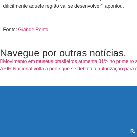
dificilmente aquele região vai se desenvolver”, apontou.
Fonte:
Grande Ponto
Navegue por outras notícias.
Movimento em museus brasileiros aumenta 31% no primeiro 
ABIH Nacional volta a pedir que se debata a autorização para
R.