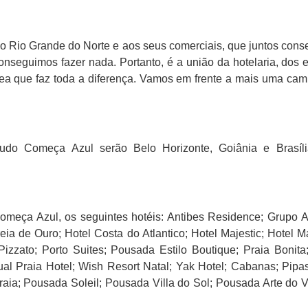
do Rio Grande do Norte e aos seus comerciais, que juntos cons
nseguimos fazer nada. Portanto, é a união da hotelaria, dos en
ea que faz toda a diferença. Vamos em frente a mais uma cam
do Começa Azul serão Belo Horizonte, Goiânia e Brasíli
eça Azul, os seguintes hotéis: Antibes Residence; Grupo A
ia de Ouro; Hotel Costa do Atlantico; Hotel Majestic; Hotel Ma
zzato; Porto Suites; Pousada Estilo Boutique; Praia Bonita;
sual Praia Hotel; Wish Resort Natal; Yak Hotel; Cabanas; Pipa
a; Pousada Soleil; Pousada Villa do Sol; Pousada Arte do V