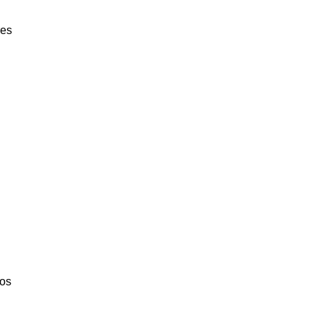
res
os