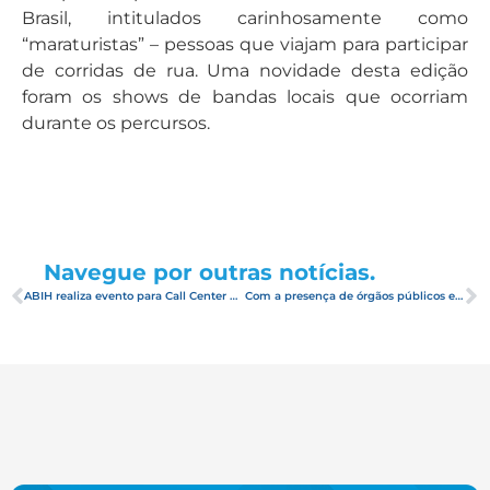
Brasil, intitulados carinhosamente como
“maraturistas” – pessoas que viajam para participar
de corridas de rua. Uma novidade desta edição
foram os shows de bandas locais que ocorriam
durante os percursos.
Navegue por outras notícias.
ABIH realiza evento para Call Center da Azul Viagens em São Paulo
Com a presença de órgãos públicos e hotelaria, ABIH-RN lança oficialmente campanha “Tudo Começa Azul” na ABAV EXPO 2019