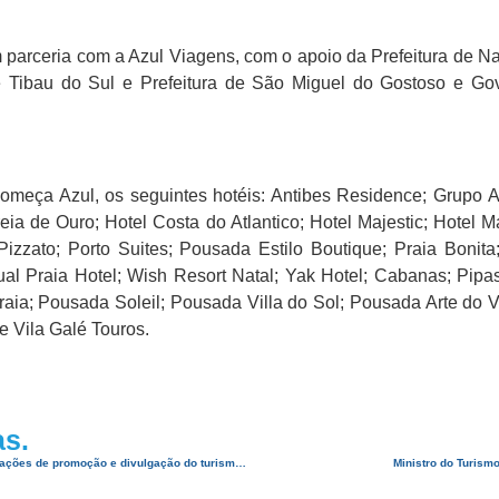
rceria com a Azul Viagens, com o apoio da Prefeitura de Nata
e Tibau do Sul e Prefeitura de São Miguel do Gostoso e Gov
eça Azul, os seguintes hotéis: Antibes Residence; Grupo A
ia de Ouro; Hotel Costa do Atlantico; Hotel Majestic; Hotel Ma
zzato; Porto Suites; Pousada Estilo Boutique; Praia Bonita;
sual Praia Hotel; Wish Resort Natal; Yak Hotel; Cabanas; Pipa
a; Pousada Soleil; Pousada Villa do Sol; Pousada Arte do V
e Vila Galé Touros.
as.
ABIH-RN vai a Brasília em busca de apoio da bancada federal para as ações de promoção e divulgação do turismo do estado
Ministro do Turismo