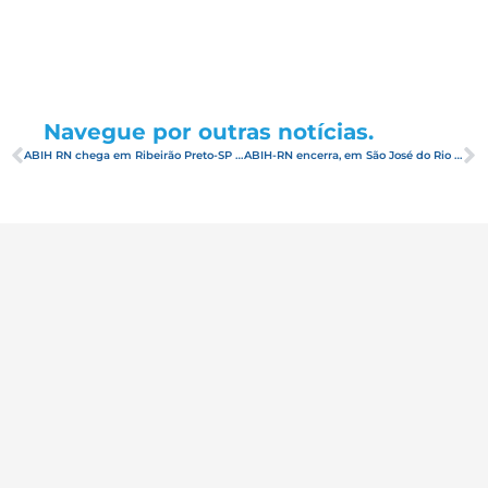
Navegue por outras notícias.
ABIH RN chega em Ribeirão Preto-SP com a Blitz e rodada de negócios da campanha ‘Tudo Começa Azul’
ABIH-RN encerra, em São José do Rio Preto, a terceira semana de capacitações e blitz da Campanha Tudo Começa Azul