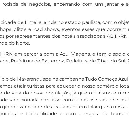
e rodada de negócios, encerrando com um jantar e so
cidade de Limeira, ainda no estado paulista, com o obje
hops, blitz’s e road shows, eventos esses que ocorrem
dos por representantes dos hotéis associados à ABIH-
ande do Norte.
-RN em parceria com a Azul Viagens, e tem o apoio da 
pe, Prefeitura de Extremoz, Prefeitura de Tibau do Sul, 
nicípio de Maxaranguape na campanha Tudo Começa Azu
mos atrair turistas para aquecer o nosso comércio loca
 de vida da nossa população, já que o turismo é um 
ocacionada para isso com todas as suas belezas natura
uma grande variedade de atrativos. E sem falar que a no
gurança e tranquilidade e com a espera de bons re