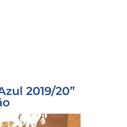
zul 2019/20”
ão