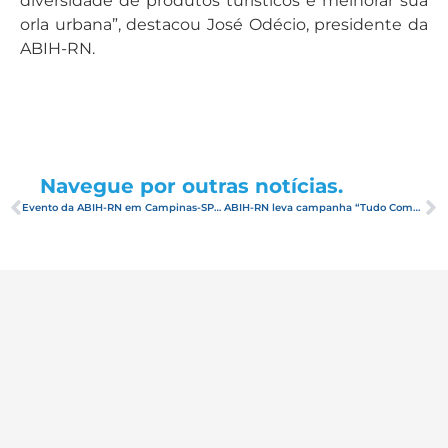
diversidade de produtos turísticos e melhorar sua
orla urbana”, destacou José Odécio, presidente da
ABIH-RN.
Navegue por outras notícias.
Evento da ABIH-RN em Campinas-SP foi um sucesso
ABIH-RN leva campanha “Tudo Começa Azul 2019/20” para Sorocaba-SP, no segundo dia de ação