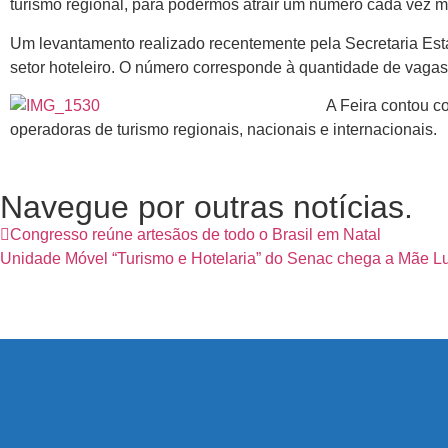
turismo regional, para podermos atrair um número cada vez ma
Um levantamento realizado recentemente pela Secretaria Esta
setor hoteleiro. O número corresponde à quantidade de vagas e
A Feira contou c
operadoras de turismo regionais, nacionais e internacionais.
Navegue por outras notícias.
Congresso reúne artesãos de todo o Brasil em Natal
Unidade Móvel “Turismo e Hotelaria” do Senac chega a Mãe L