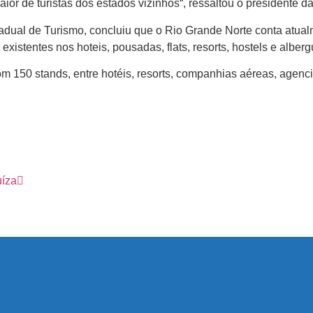
ior de turistas dos estados vizinhos“, ressaltou o presidente 
dual de Turismo, concluiu que o Rio Grande Norte conta atualm
xistentes nos hoteis, pousadas, flats, resorts, hostels e alber
om 150 stands, entre hotéis, resorts, companhias aéreas, agenc
uíza