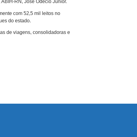
da ABIH-RN, José Odécio Júnior.
ente com 52,5 mil leitos no
gues do estado.
ias de viagens, consolidadoras e