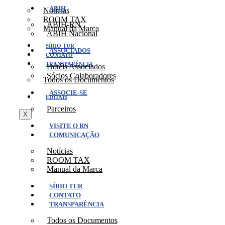
ABIH
Notícias
ROOM TAX
ABIH-RN
Manual da Marca
ABIH Nacional
SÍRIO TUR
ASSOCIADOS
CONTATO
TRANSPARÊNCIA
Hotéis Associados
Sócios Colaboradores
Todos os Documentos
ASSOCIE-SE
EDITAIS
Parceiros
X
VISITE O RN
COMUNICAÇÃO
Notícias
ROOM TAX
Manual da Marca
SÍRIO TUR
CONTATO
TRANSPARÊNCIA
Todos os Documentos