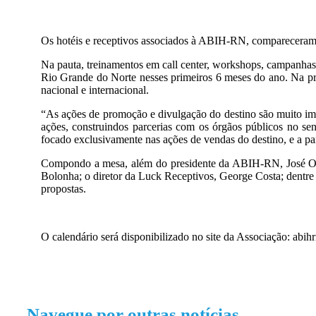
Os hotéis e receptivos associados à ABIH-RN, compareceram à 
Na pauta, treinamentos em call center, workshops, campanhas
Rio Grande do Norte nesses primeiros 6 meses do ano. Na prog
nacional e internacional.
“As ações de promoção e divulgação do destino são muito imp
ações, construindos parcerias com os órgãos públicos no sen
focado exclusivamente nas ações de vendas do destino, e a p
Compondo a mesa, além do presidente da ABIH-RN, José Odéc
Bolonha; o diretor da Luck Receptivos, George Costa; dentre 
propostas.
O calendário será disponibilizado no site da Associação: abih
Navegue por outras notícias.