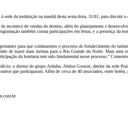
sede da instituição na manhã desta sexta-feira, 31/01, para discutir o
 de incentivo de vendas do destino, além do planejamento e desenvol
ramação também consta participações em feiras, e a presença da hotel
ortantes para que continuemos o processo de fortalecimento do turis
tido de trazer mais turistas para o Rio Grande do Norte. Mais uma v
articipação da hotelaria tem sido fundamental nesse processo.” Comen
io; o diretor do grupo Arituba, Abdon Gosson; diretor da rede Prai
outros que participaram. Além de cerca de 40 associados, entre hotéis, 
rn.com.br