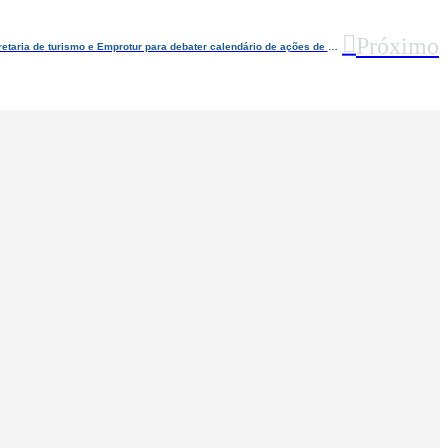
Próximo
ABIH-RN e trade turístico se reúnem com Secretaria de turismo e Emprotur para debater calendário de ações de 2020