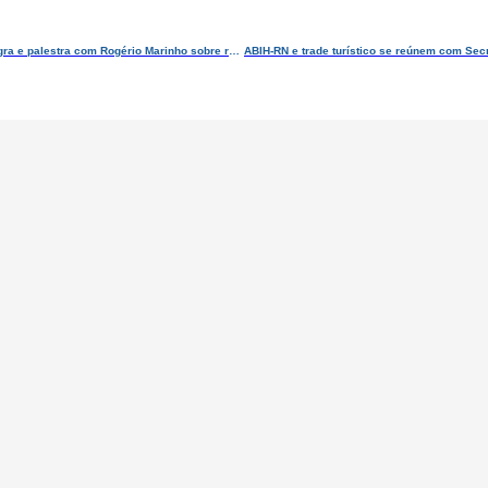
ABIH-RN segue agenda com pautas sobre a revitalização de Ponta Negra e palestra com Rogério Marinho sobre reformas constitucionais