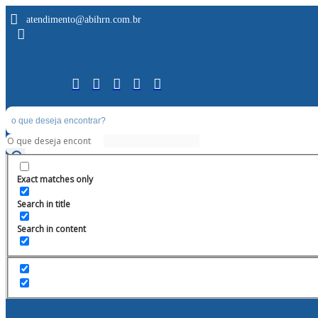
atendimento@abihrn.com.br
Exact matches only
Search in title
Search in content