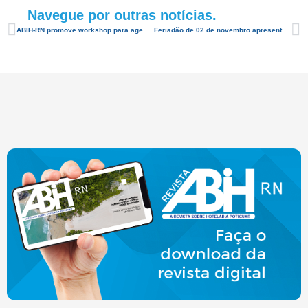
Navegue por outras notícias.
ABIH-RN promove workshop para agentes de viagens de Fortaleza
Feriadão de 02 de novembro apresenta alta na ocupação hoteleira em 20%