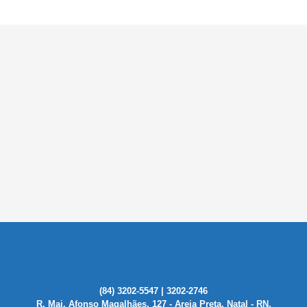
(84) 3202-5547 | 3202-2746
R. Maj. Afonso Magalhães, 127 - Areia Preta, Natal - RN,