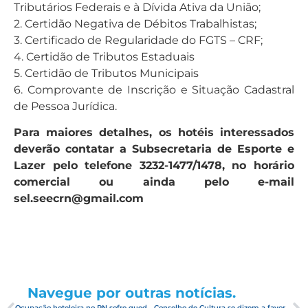
Tributários Federais e à Dívida Ativa da União;
2. Certidão Negativa de Débitos Trabalhistas;
3. Certificado de Regularidade do FGTS – CRF;
4. Certidão de Tributos Estaduais
5. Certidão de Tributos Municipais
6. Comprovante de Inscrição e Situação Cadastral
de Pessoa Jurídica.
Para maiores detalhes, os hotéis interessados
deverão contatar a Subsecretaria de Esporte e
Lazer pelo telefone 3232-1477/1478, no horário
comercial ou ainda pelo e-mail
sel.seecrn@gmail.com
Navegue por outras notícias.
Ocupação hoteleira no RN sofre queda no mês de julho e preocupa setor
Conselho de Cultura se dizem a favor da demolição do Reis Magos