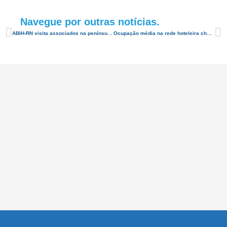
Navegue por outras notícias.
ABIH-RN visita associados na península de Galinhos
Ocupação média na rede hoteleira chega a 96% no Pingo da Mei Dia, em Mossoró