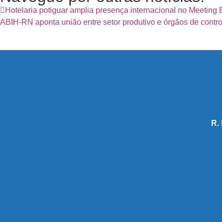
Hotelaria potiguar amplia presença internacional no Meeting 
ABIH-RN aponta união entre setor produtivo e órgãos de contr
R.