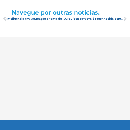
Navegue por outras notícias.
Inteligência em Ocupação é tema de palestra ministrada para hoteleiros
Orquídea cattleya é reconhecida como flor símbolo do Rio Grande do Norte