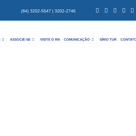
(84) 3202-5547 | 3202-2746
S
ASSOCIE-SE
VISITE O RN
COMUNICAÇÃO
SÍRIO TUR
CONTAT