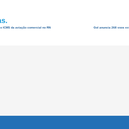
as.
 o ICMS da aviação comercial no RN
Gol anuncia 268 voos ext