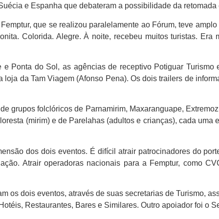
, Suécia e Espanha que debateram a possibilidade da retomada 
 a Femptur, que se realizou paralelamente ao Fórum, teve amp
ita. Colorida. Alegre. À noite, recebeu muitos turistas. Era m
 e Ponta do Sol, as agências de receptivo Potiguar Turismo
 loja da Tam Viagem (Afonso Pena). Os dois trailers de infor
a de grupos folclóricos de Parnamirim, Maxaranguape, Extremo
loresta (mirim) e de Parelahas (adultos e crianças), cada uma 
são dos dois eventos. É difícil atrair patrocinadores do po
aliação. Atrair operadoras nacionais para a Femptur, como 
 os dois eventos, através de suas secretarias de Turismo, ass
otéis, Restaurantes, Bares e Similares. Outro apoiador foi o S