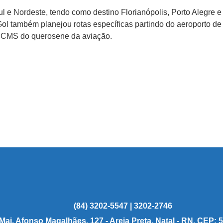
ul e Nordeste, tendo como destino Florianópolis, Porto Alegre 
a Gol também planejou rotas específicas partindo do aeroporto
z ICMS do querosene da aviação.
(84) 3202-5547 | 3202-2746
 Maj. Afonso Magalhães, 127 - Areia Preta, Natal - RN, CEP: