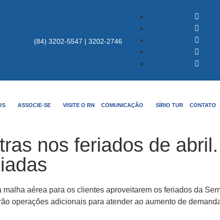
(84) 3202-5547 | 3202-2746
OS
ASSOCIE-SE
VISITE O RN
COMUNICAÇÃO
SÍRIO TUR
CONTATO
ras nos feriados de abril.
ciadas
a malha aérea para os clientes aproveitarem os feriados da Sema
erão operações adicionais para atender ao aumento de demand