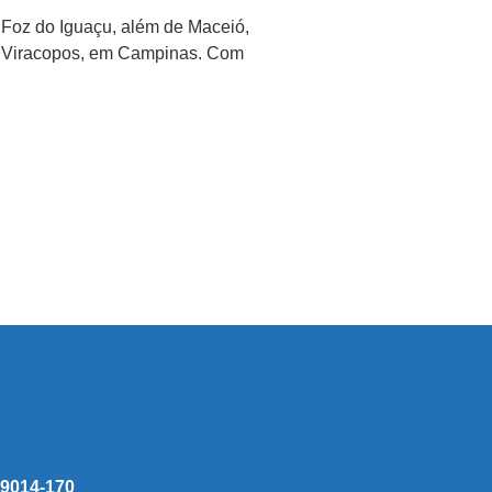
e Foz do Iguaçu, além de Maceió,
 de Viracopos, em Campinas. Com
 59014-170