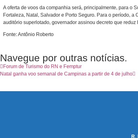
A oferta de voos da companhia será, principalmente, para o S
Fortaleza, Natal, Salvador e Porto Seguro. Para o período, 
auditório superlotado, governador assinou decreto que redu
Fonte: Antônio Roberto
Navegue por outras notícias.
Forum de Turismo do RN e Femptur
Natal ganha voo semanal de Campinas a partir de 4 de julho
R.