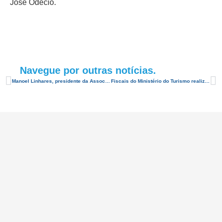
José Odécio.
Navegue por outras notícias.
Manoel Linhares, presidente da Associação Brasileira da Indústria de Hotéis – ABIH Nacional, apresenta em Natal a 60ª edição do Congresso Nacional de Hotéis – Conotel 2018/ Equipotel Regional
Fiscais do Ministério do Turismo realizam palestra na ABIH-RN sobre o Cadastur