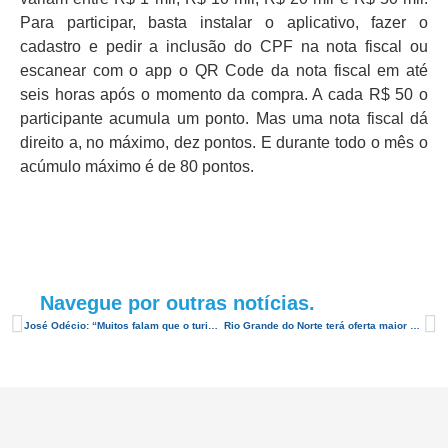
Para participar, basta instalar o aplicativo, fazer o
cadastro e pedir a inclusão do CPF na nota fiscal ou
escanear com o app o QR Code da nota fiscal em até
seis horas após o momento da compra. A cada R$ 50 o
participante acumula um ponto. Mas uma nota fiscal dá
direito a, no máximo, dez pontos. E durante todo o mês o
acúmulo máximo é de 80 pontos.
Navegue por outras notícias.
José Odécio: “Muitos falam que o turismo é a principal atividade econômica do RN, mas pouco se faz por ela”
Rio Grande do Norte terá oferta maior da GOL em outubro e ligação direta com Fortaleza