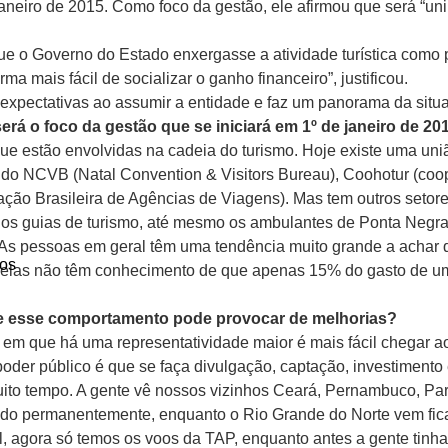
aneiro de 2015. Como foco da gestão, ele afirmou que será “uni
que o Governo do Estado enxergasse a atividade turística como p
ma mais fácil de socializar o ganho financeiro”, justificou.
 expectativas ao assumir a entidade e faz um panorama da situa
erá o foco da gestão que se iniciará em 1º de janeiro de 20
 que estão envolvidas na cadeia do turismo. Hoje existe uma un
so do NCVB (Natal Convention & Visitors Bureau), Coohotur (co
ção Brasileira de Agências de Viagens). Mas tem outros setor
dos guias de turismo, até mesmo os ambulantes de Ponta Negra
. As pessoas em geral têm uma tendência muito grande a acha
os
 elas não têm conhecimento de que apenas 15% do gasto de um 
ue esse comportamento pode provocar de melhorias?
a em que há uma representatividade maior é mais fácil chegar a
der público é que se faça divulgação, captação, investimento 
 muito tempo. A gente vê nossos vizinhos Ceará, Pernambuco, Par
uando permanentemente, enquanto o Rio Grande do Norte vem fica
l, agora só temos os voos da TAP, enquanto antes a gente tinha