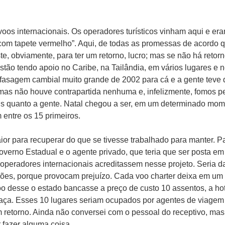
oos internacionais. Os operadores turísticos vinham aqui e eram
“com tapete vermelho”. Aqui, de todas as promessas de acordo 
, obviamente, para ter um retorno, lucro; mas se não há retor
estão tendo apoio no Caribe, na Tailândia, em vários lugares e
fasagem cambial muito grande de 2002 para cá e a gente teve
 mas não houve contrapartida nenhuma e, infelizmente, fomos 
s quanto a gente. Natal chegou a ser, em um determinado momen
m entre os 15 primeiros.
ior para recuperar do que se tivesse trabalhado para manter. Pa
overno Estadual e o agente privado, que teria que ser posta em
 operadores internacionais acreditassem nesse projeto. Seria d
viões, porque provocam prejuízo. Cada voo charter deixa em u
oo desse o estado bancasse a preço de custo 10 assentos, a h
raça. Esses 10 lugares seriam ocupados por agentes de viagem 
 retorno. Ainda não conversei com o pessoal do receptivo, mas
 fazer alguma coisa.