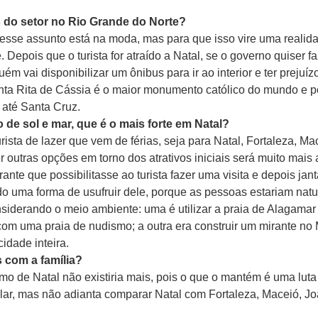
s do setor no Rio Grande do Norte?
 esse assunto está na moda, mas para que isso vire uma realidad
e. Depois que o turista for atraído a Natal, se o governo quiser fa
ém vai disponibilizar um ônibus para ir ao interior e ter prejuíz
anta Rita de Cássia é o maior monumento católico do mundo e p
a até Santa Cruz.
de sol e mar, que é o mais forte em Natal?
rista de lazer que vem de férias, seja para Natal, Fortaleza, M
r outras opções em torno dos atrativos iniciais será muito mais a
nte que possibilitasse ao turista fazer uma visita e depois ja
do uma forma de usufruir dele, porque as pessoas estariam nat
considerando o meio ambiente: uma é utilizar a praia de Alagam
 com uma praia de nudismo; a outra era construir um mirante no
idade inteira.
 com a família?
rismo de Natal não existiria mais, pois o que o mantém é uma lu
alar, mas não adianta comparar Natal com Fortaleza, Maceió, J