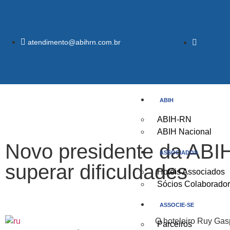
atendimento@abihrn.com.br
ABIH
ABIH-RN
ABIH Nacional
Novo presidente da ABIH
ASSOCIADOS
superar dificuldades
Hotéis Associados
Sócios Colaborado
ASSOCIE-SE
O hoteleiro Ruy Gasp
Parceiros