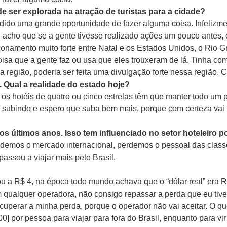
e ser explorada na atração de turistas para a cidade?
dido uma grande oportunidade de fazer alguma coisa. Infelizme
 acho que se a gente tivesse realizado ações um pouco antes,
onamento muito forte entre Natal e os Estados Unidos, o Rio G
oisa que a gente faz ou usa que eles trouxeram de lá. Tinha c
 região, poderia ser feita uma divulgação forte nessa região. C
 Qual a realidade do estado hoje?
 os hotéis de quatro ou cinco estrelas têm que manter todo um 
 subindo e espero que suba bem mais, porque com certeza vai in
s últimos anos. Isso tem influenciado no setor hoteleiro p
demos o mercado internacional, perdemos o pessoal das classe
passou a viajar mais pelo Brasil.
u a R$ 4, na época todo mundo achava que o “dólar real” era 
m qualquer operadora, não consigo repassar a perda que eu tive
ecuperar a minha perda, porque o operador não vai aceitar. O qu
] por pessoa para viajar para fora do Brasil, enquanto para vir