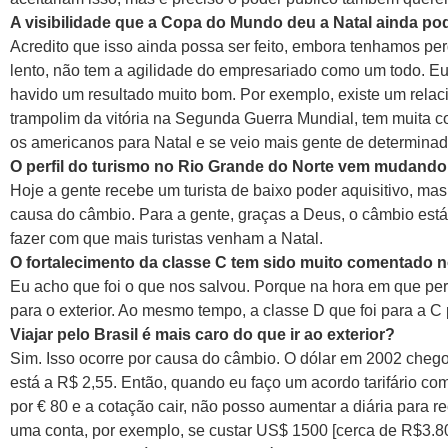
A visibilidade que a Copa do Mundo deu a Natal ainda pod
Acredito que isso ainda possa ser feito, embora tenhamos per
lento, não tem a agilidade do empresariado como um todo. Eu
havido um resultado muito bom. Por exemplo, existe um relaci
trampolim da vitória na Segunda Guerra Mundial, tem muita c
os americanos para Natal e se veio mais gente de determinada
O perfil do turismo no Rio Grande do Norte vem mudando.
Hoje a gente recebe um turista de baixo poder aquisitivo, mas
causa do câmbio. Para a gente, graças a Deus, o câmbio está
fazer com que mais turistas venham a Natal.
O fortalecimento da classe C tem sido muito comentado no
Eu acho que foi o que nos salvou. Porque na hora em que per
para o exterior. Ao mesmo tempo, a classe D que foi para a C 
Viajar pelo Brasil é mais caro do que ir ao exterior?
Sim. Isso ocorre por causa do câmbio. O dólar em 2002 chego
está a R$ 2,55. Então, quando eu faço um acordo tarifário co
por € 80 e a cotação cair, não posso aumentar a diária para r
uma conta, por exemplo, se custar US$ 1500 [cerca de R$3.800