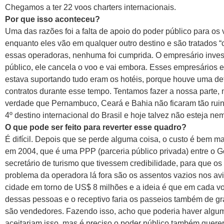
Chegamos a ter 22 voos charters internacionais.
Por que isso aconteceu?
Uma das razões foi a falta de apoio do poder público para os v
enquanto eles vão em qualquer outro destino e são tratados 
essas operadoras, nenhuma foi cumprida. O empresário investe
público, ele cancela o voo e vai embora. Esses empresários 
estava suportando tudo eram os hotéis, porque houve uma de
contratos durante esse tempo. Tentamos fazer a nossa parte,
verdade que Pernambuco, Ceará e Bahia não ficaram tão ruin
4º destino internacional do Brasil e hoje talvez não esteja ne
O que pode ser feito para reverter esse quadro?
É difícil. Depois que se perde alguma coisa, o custo é bem ma
em 2004, que é uma PPP (parceria público privada) entre o G
secretário de turismo que tivessem credibilidade, para que os
problema da operadora lá fora são os assentos vazios nos a
cidade em torno de US$ 8 milhões e a ideia é que em cada v
dessas pessoas e o receptivo faria os passeios também de g
são vendedores. Fazendo isso, acho que poderia haver algum
aceitariam isso, mas é preciso o poder público também querer