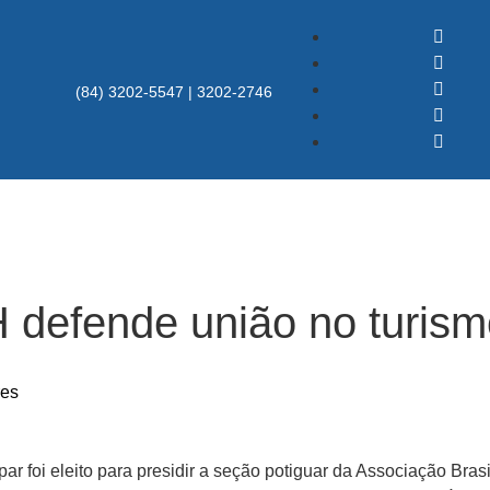
(84) 3202-5547 | 3202-2746
 defende união no turism
res
ar foi eleito para presidir a seção potiguar da Associação Brasi