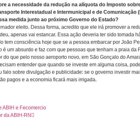
obre a necessidade da redução na alíquota do Imposto sobr
ansporte Interestadual e Intermunicipal e de Comunicação (
 essa medida junto ao próximo Governo do Estado?
ador eleito. Dessa forma, acredito que ele irá promover a red
erdeu, apenas vai estancar. Essa ação deveria ter sido tomada h
do tem consciência hoje que se a pessoa embarcar por João Pe
so é um absurdo e faz com que pessoas que tenham a praia da
or do que pelo nosso aeroporto novo, em São Gonçalo do Amara
precisam entender que quando se investe em alguma coisa, po
 falo sobre divulgação e publicidade: se o governo investir mai
rão pagos e a economia ficará mais irrigada.
re ABIH e Fecomercio
tor da ABIH-RN