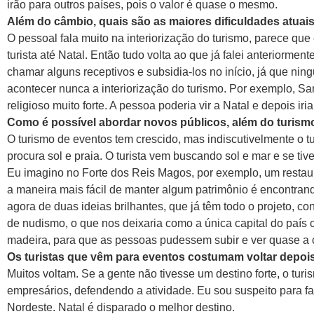
irão para outros países, pois o valor é quase o mesmo.
Além do câmbio, quais são as maiores dificuldades atuai
O pessoal fala muito na interiorização do turismo, parece que
turista até Natal. Então tudo volta ao que já falei anteriorment
chamar alguns receptivos e subsidia-los no início, já que ningu
acontecer nunca a interiorização do turismo. Por exemplo, S
religioso muito forte. A pessoa poderia vir a Natal e depois iri
Como é possível abordar novos públicos, além do turismo 
O turismo de eventos tem crescido, mas indiscutivelmente o tu
procura sol e praia. O turista vem buscando sol e mar e se tive
Eu imagino no Forte dos Reis Magos, por exemplo, um restaura
a maneira mais fácil de manter algum patrimônio é encontran
agora de duas ideias brilhantes, que já têm todo o projeto, 
de nudismo, o que nos deixaria como a única capital do país
madeira, para que as pessoas pudessem subir e ver quase a c
Os turistas que vêm para eventos costumam voltar depois
Muitos voltam. Se a gente não tivesse um destino forte, o tu
empresários, defendendo a atividade. Eu sou suspeito para f
Nordeste. Natal é disparado o melhor destino.