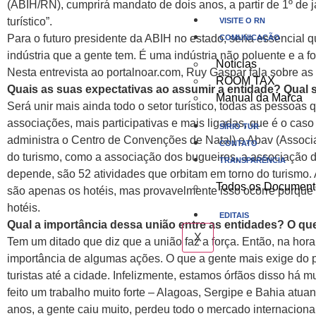
(ABIH/RN), cumprirá mandato de dois anos, a partir de 1º de j
turístico”.
VISITE O RN
Para o futuro presidente da ABIH no estado, seria essencial 
COMUNICAÇÃO
indústria que a gente tem. É uma indústria não poluente e a for
Notícias
Nesta entrevista ao portalnoar.com, Ruy Gaspar fala sobre as
ROOM TAX
Quais as suas expectativas ao assumir a entidade? Qual s
Manual da Marca
Será unir mais ainda todo o setor turístico, todas as pessoas
associações, mais participativas e mais ligadas, que é o ca
SÍRIO TUR
administra o Centro de Convenções de Natal) e Abav (Associa
CONTATO
do turismo, como a associação dos bugueiros, a associação 
TRANSPARÊNCIA
depende, são 52 atividades que orbitam em torno do turismo
Todos os Document
são apenas os hotéis, mas provavelmente isso ocorre porque
hotéis.
EDITAIS
Qual a importância dessa união entre as entidades? O q
X
Tem um ditado que diz que a união faz a força. Então, na hor
importância de algumas ações. O que a gente mais exige do po
turistas até a cidade. Infelizmente, estamos órfãos disso há
feito um trabalho muito forte – Alagoas, Sergipe e Bahia at
anos, a gente caiu muito, perdeu todo o mercado internaciona