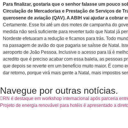
Para finalizar, gostaria que o senhor falasse um pouco s
Circulação de Mercadorias e Prestação de Serviços de Tr
querosene de aviação (QAV). A ABIH vai ajudar a cobrar
Certamente. Esse foi até um dos motes de campanha do govern
medida não será suficiente para reverter tudo que Natal já p
Nordeste efetuaram a redução e ficamos para trás. Todo mun
na passagem de avião do que pagaria se saísse de Natal. Is
aeroporto de João Pessoa. Inclusive o acesso para lá é melh
acredito que é preciso acabar com essa balela, as pessoas 
que depois se reverte em um benefício muito maior. É como eu
dar retorno, porque virá mais gente a Natal, mais impostos se
Navegue por outras notícias.
RN é destaque em workshop internacional após parceria ent
Projeto de energia renovável para hotéis é apresentado a dire