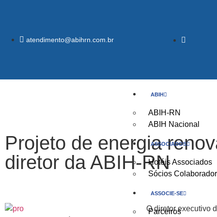
atendimento@abihrn.com.br
ABIH
ABIH-RN
ABIH Nacional
Projeto de energia renov
ASSOCIADOS
diretor da ABIH-RN
Hotéis Associados
Sócios Colaborado
ASSOCIE-SE
O diretor executivo
Parceiros