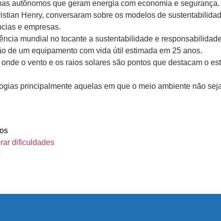
temas autônomos que geram energia com economia e segurança.
Christian Henry, conversaram sobre os modelos de sustentabilid
ncias e empresas.
ncia mundial no tocante a sustentabilidade e responsabilidad
ão de um equipamento com vida útil estimada em 25 anos.
 onde o vento e os raios solares são pontos que destacam o es
ologias principalmente aquelas em que o meio ambiente não se
os
ar dificuldades