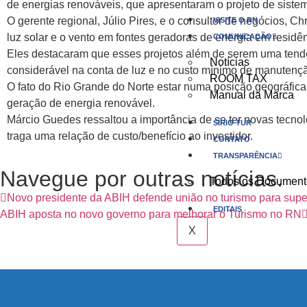
de energias renováveis, que apresentaram o projeto de sis
O gerente regional, Júlio Pires, e o consultor de negócios, 
VISITE O RN
luz solar e o vento em fontes geradoras de energia em residê
COMUNICAÇÃO
Eles destacaram que esses projetos além de serem uma tendê
Notícias
considerável na conta de luz e no custo mínimo de manutenç
ROOM TAX
O fato do Rio Grande do Norte estar numa posição geográfica
Manual da Marca
geração de energia renovável.
Márcio Guedes ressaltou a importância de se ter novas tecn
SÍRIO TUR
traga uma relação de custo/benefício ao investidor.
CONTATO
TRANSPARÊNCIA
Navegue por outras notícias.
Todos os Document
Novo presidente da ABIH defende união no turismo para super
EDITAIS
ABIH aposta no novo governo para melhorar o Turismo no RN
X