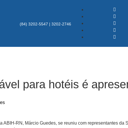
(84) 3202-5547 | 3202-2746
ável para hotéis é aprese
res
 da ABIH-RN, Márcio Guedes, se reuniu com representantes da S