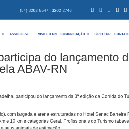
(84) 3202-5547 | 3202-2746
S
ASSOCIE-SE
VISITE O RN
COMUNICAÇÃO
SÍRIO TUR
CONTAT
articipa do lançamento d
pela ABAV-RN
adelha, participou do lançamento da 3ª edição da Corrida do T
o), com largada e arena estruturadas no Hotel Senac Barreira
km e 10 km e categorias Geral, Profissionais do Turismo (abav
es e seus animais de estimação.