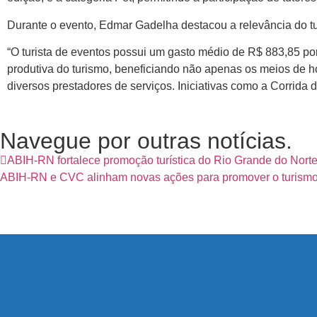
Durante o evento, Edmar Gadelha destacou a relevância do t
“O turista de eventos possui um gasto médio de R$ 883,85 po
produtiva do turismo, beneficiando não apenas os meios de ho
diversos prestadores de serviços. Iniciativas como a Corrida 
Navegue por outras notícias.
ABIH-RN fortalece promoção turística do Rio Grande do Nort
ABIH-RN e CVC alinham novas ações para promover o turismo