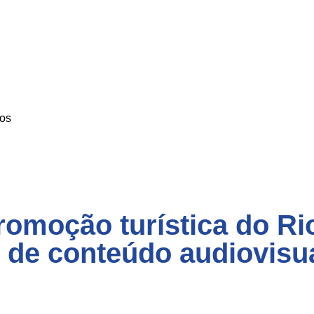
os
romoção turística do R
de conteúdo audiovisua