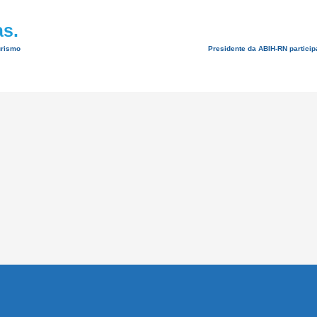
as.
urismo
Presidente da ABIH-RN partici