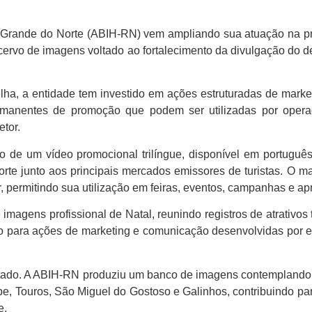
io Grande do Norte (ABIH-RN) vem ampliando sua atuação na pr
ervo de imagens voltado ao fortalecimento da divulgação do d
a, a entidade tem investido em ações estruturadas de marketi
rmanentes de promoção que podem ser utilizadas por opera
tor.
ão de um vídeo promocional trilíngue, disponível em portuguê
te junto aos principais mercados emissores de turistas. O mat
, permitindo sua utilização em feiras, eventos, campanhas e apr
imagens profissional de Natal, reunindo registros de atrativos 
io para ações de marketing e comunicação desenvolvidas por e
 estado. A ABIH-RN produziu um banco de imagens contemplando
, Touros, São Miguel do Gostoso e Galinhos, contribuindo para
e.